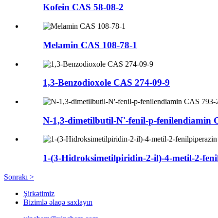
Kofein CAS 58-08-2
Melamin CAS 108-78-1
1,3-Benzodioxole CAS 274-09-9
N-1,3-dimetilbutil-N'-fenil-p-fenilendiamin
1-(3-Hidroksimetilpiridin-2-il)-4-metil-2-f
Sonrakı >
Şirkətimiz
Bizimlə əlaqə saxlayın