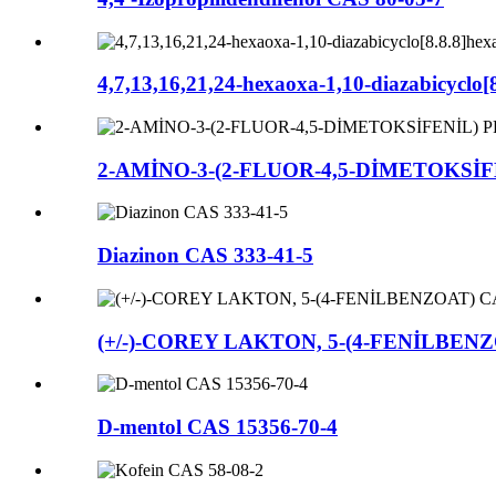
4,7,13,16,21,24-hexaoxa-1,10-diazabicyclo
2-AMİNO-3-(2-FLUOR-4,5-DİMETOKSİF
Diazinon CAS 333-41-5
(+/-)-COREY LAKTON, 5-(4-FENİLBENZ
D-mentol CAS 15356-70-4