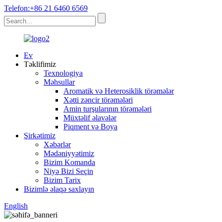
Telefon:+86 21 6460 6569
Ev
Təklifimiz
Texnologiya
Məhsullar
Aromatik və Heterosiklik törəmələr
Xətti zəncir törəmələri
Amin turşularının törəmələri
Müxtəlif əlavələr
Piqment və Boya
Şirkətimiz
Xəbərlər
Mədəniyyətimiz
Bizim Komanda
Niyə Bizi Seçin
Bizim Tarix
Bizimlə əlaqə saxlayın
English