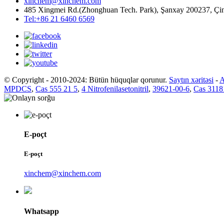
xinchem@xinchem.com
485 Xingmei Rd.(Zhonghuan Tech. Park), Şanxay 200237, Çi
Tel:+86 21 6460 6569
© Copyright - 2010-2024: Bütün hüquqlar qorunur.
Saytın xəritəsi
-
A
MPDCS
,
Cas 555 21 5
,
4 Nitrofenilasetonitril
,
39621-00-6
,
Cas 3118
E-poçt
E-poçt
xinchem@xinchem.com
Whatsapp