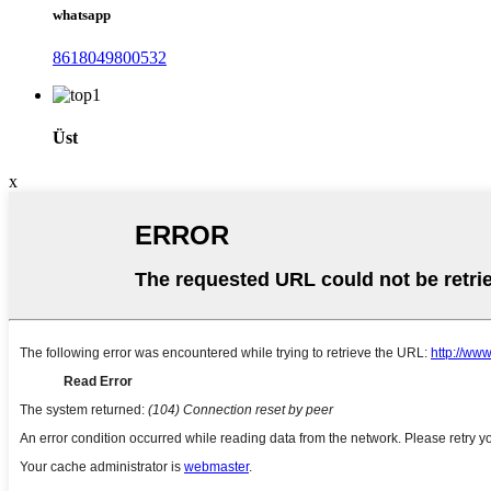
whatsapp
8618049800532
Üst
x