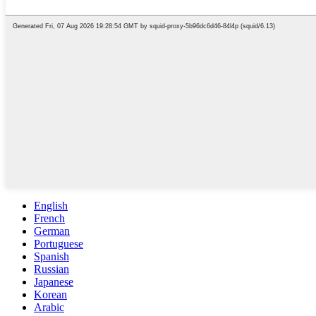
English
French
German
Portuguese
Spanish
Russian
Japanese
Korean
Arabic